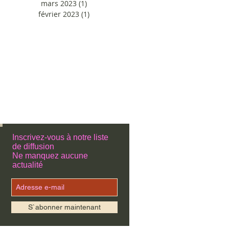
mars 2023
(1)
1 post
février 2023
(1)
1 post
Inscrivez-vous à notre liste
de diffusion
Ne manquez aucune
actualité
S`abonner maintenant