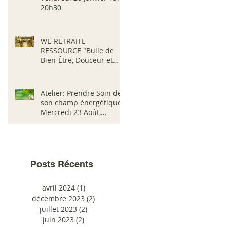
20h30
WE-RETRAITE
RESSOURCE "Bulle de
Bien-Être, Douceur et
Vibrations" Du 17 au 20
Mai (We Pentecôte)
Atelier: Prendre Soin de
son champ énergétique
Mercredi 23 Août,
Samedi 9 Septembre.....
Posts Récents
avril 2024
(1)
1 post
décembre 2023
(2)
2 posts
juillet 2023
(2)
2 posts
juin 2023
(2)
2 posts