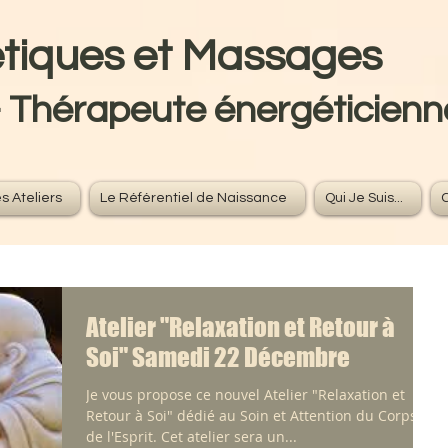
gétiques et Massage
- Thérapeute énergéticienn
s Ateliers
Le Référentiel de Naissance
Qui Je Suis...
Atelier "Relaxation et Retour à
Soi" Samedi 22 Décembre
Je vous propose ce nouvel Atelier "Relaxation et
Retour à Soi" dédié au Soin et Attention du Corps et
de l'Esprit. Cet atelier sera un...