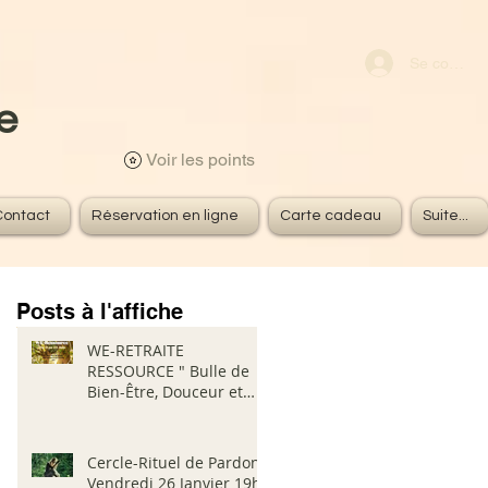
s
Se connect
e
Voir les points
Contact
Réservation en ligne
Carte cadeau
Suite...
Posts à l'affiche
WE-RETRAITE
RESSOURCE " Bulle de
Bien-Être, Douceur et
Vibrations" Du 21 au 23
Juin 2024
Cercle-Rituel de Pardon
Vendredi 26 Janvier 19h-