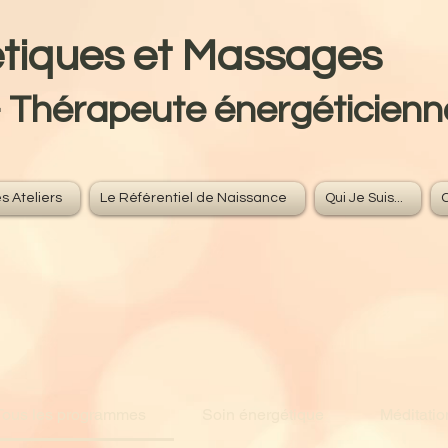
gétiques et Massage
- Thérapeute énergéticienn
s Ateliers
Le Référentiel de Naissance
Qui Je Suis...
Tous les programmes
Soin énergétique
Méditatio