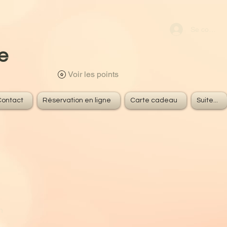
s
Se connect
e
Voir les points
Contact
Réservation en ligne
Carte cadeau
Suite...
n