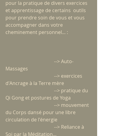
pour la pratique de divers exercices 
et apprentissage de certains  outils 
pour prendre soin de vous et vous 
accompagner dans votre 
cheminement personnel... :
                                        --> Auto-
Massages
                                        --> exercices 
d'Ancrage à la Terre mère
                                        --> pratique du 
Qi Gong et postures de Yoga
                                        --> mouvement 
du Corps dansé pour une libre 
circulation de l'énergie
                                        --> Reliance à 
Soi par la Méditation...