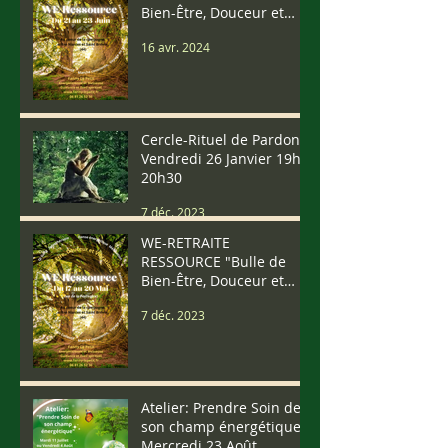
Bien-Être, Douceur et
Vibrations" Du 21 au 23
16 avr. 2024
Juin 2024
Cercle-Rituel de Pardon
Vendredi 26 Janvier 19h-
20h30
7 déc. 2023
WE-RETRAITE
RESSOURCE "Bulle de
Bien-Être, Douceur et
Vibrations" Du 17 au 20
7 déc. 2023
Mai (We Pentecôte)
Atelier: Prendre Soin de
son champ énergétique
Mercredi 23 Août,