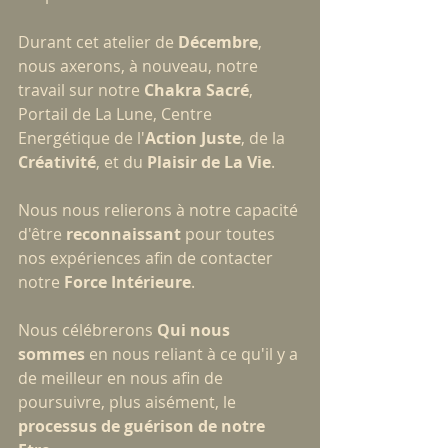
Durant cet atelier de 
Décembre
, 
nous axerons, à nouveau, notre 
travail sur notre 
Chakra Sacré
, 
Portail de La Lune, Centre 
Energétique de l'
Action Juste
, de la 
Créativité
, et du 
Plaisir de La Vie
.
Nous nous relierons à notre capacité 
d'être 
reconnaissant
 pour toutes 
nos expériences afin de contacter 
notre 
Force Intérieure
.
Nous célébrerons 
Qui nous 
sommes
 en nous reliant à ce qu'il y a 
de meilleur en nous afin de 
poursuivre, plus aisément, le 
processus de guérison de notre 