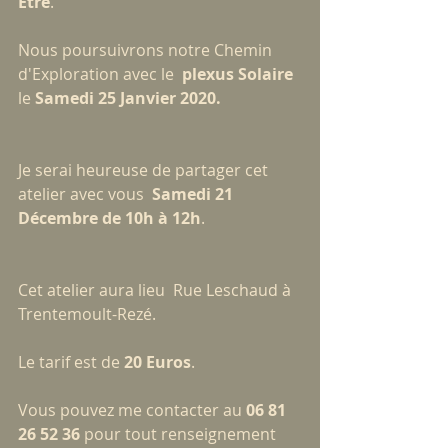
Etre
.
Nous poursuivrons notre Chemin 
d'Exploration avec le  
plexus Solaire
le 
Samedi 25 Janvier 2020.
Je serai heureuse de partager cet 
atelier avec vous  
Samedi 21 
Décembre de 10h à 12h
.
Cet atelier aura lieu  Rue Leschaud à 
Trentemoult-Rezé.
Le tarif est de 
20 Euros
.
Vous pouvez me contacter au 
06 81 
26 52 36
 pour tout renseignement 