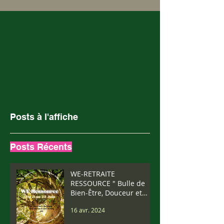
Posts à l'affiche
Posts Récents
WE-RETRAITE
RESSOURCE " Bulle de
Bien-Être, Douceur et
Vibrations" Du 21 au 23
16 avr. 2024
Juin 2024