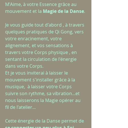
M'Aime, à votre Essence grâce au 
mouvement et la 
Magie de la Danse
.
Je vous guide tout d'abord , à travers 
quelques pratiques de Qi Gong, vers 
votre enracinement, votre 
alignement, et vos sensations à 
travers votre Corps physique , en 
sentant la circulation de l'énergie 
dans votre Corps.
Et je vous inviterai à laisser le 
mouvement s'installer grâce à la 
musique,  à laisser votre Corps 
suivre son rythme, sa vibration...et 
nous laisserons la Magie opérer au 
fil de l'atelier...
Cette énergie de la Danse permet de 
se connecter un peu plus à Soi-