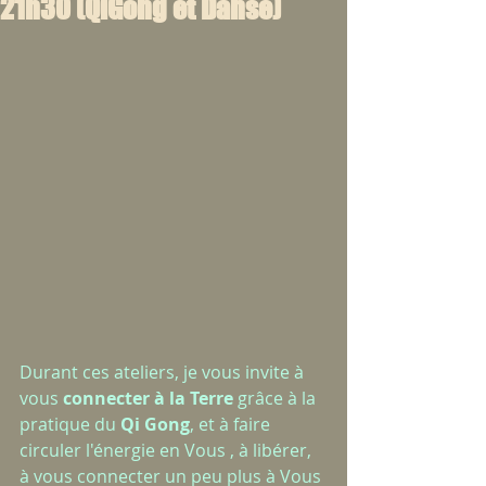
21h30 (QiGong et Danse)
Durant ces ateliers, je vous invite à 
vous 
connecter à la Terre
 grâce à la 
pratique du 
Qi Gong
, et à faire 
circuler l'énergie en Vous , à libérer, 
à vous connecter un peu plus à Vous 