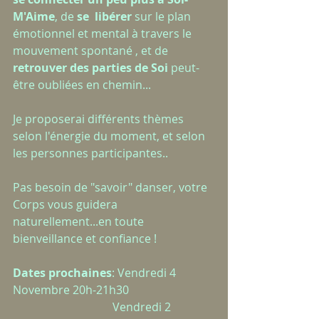
M'Aime
, de 
se  libérer
 sur le plan 
émotionnel et mental à travers le 
mouvement spontané , et de 
retrouver des parties de Soi 
peut-
être oubliées en chemin...
Je proposerai différents thèmes 
selon l'énergie du moment, et selon 
les personnes participantes..
Pas besoin de "savoir" danser, votre 
Corps vous guidera 
naturellement...en toute 
bienveillance et confiance !
Dates prochaines
: Vendredi 4 
Novembre 20h-21h30
                                   Vendredi 2 