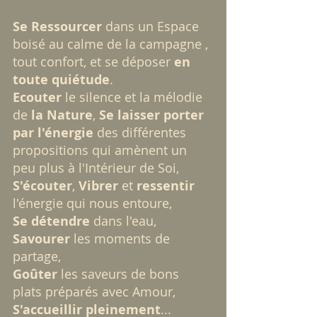
Se Ressourcer
 dans un Espace 
boisé au calme de la campagne , 
tout confort, et se déposer 
en 
toute quiétude
.
Ecouter
 le silence et la mélodie 
de 
la Nature
, 
Se laisser porter 
par l'énergie
 des différentes 
propositions qui amènent un 
peu plus à l'Intérieur de Soi, 
S'écouter
, 
Vibrer
 et
 ressentir
l'énergie qui nous entoure,
Se détendre
 dans l'eau,
Savourer
 les moments de 
partage, 
Goûter
 les saveurs de bons 
plats préparés avec Amour, 
S'accueillir pleinement
...