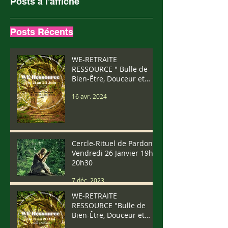
Posts à l'affiche
Posts Récents
WE-RETRAITE
RESSOURCE " Bulle de
Bien-Être, Douceur et
Vibrations" Du 21 au 23
16 avr. 2024
Juin 2024
Cercle-Rituel de Pardon
Vendredi 26 Janvier 19h-
20h30
7 déc. 2023
WE-RETRAITE
RESSOURCE "Bulle de
Bien-Être, Douceur et
Vibrations" Du 17 au 20