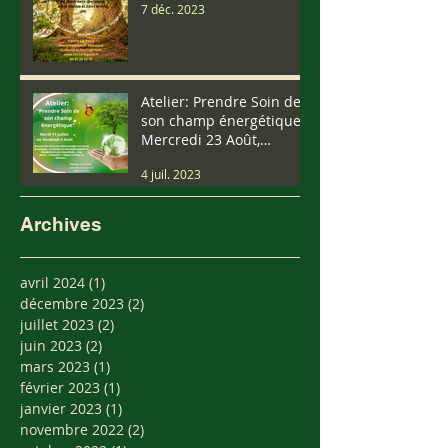
7 déc. 2023
Mai (We Pentecôte)
Atelier: Prendre Soin de
son champ énergétique
Mercredi 23 Août,
Samedi 9 Septembre.....
4 juil. 2023
Archives
avril 2024
(1)
1 post
décembre 2023
(2)
2 posts
juillet 2023
(2)
2 posts
juin 2023
(2)
2 posts
mars 2023
(1)
1 post
février 2023
(1)
1 post
janvier 2023
(1)
1 post
novembre 2022
(2)
2 posts