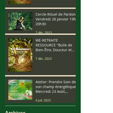
Cercle-Rituel de Pardon
Vendredi 26 Janvier 19h-
20h30
7 déc. 2023
WE-RETRAITE
RESSOURCE "Bulle de
Bien-Être, Douceur et
Vibrations" Du 17 au 20
7 déc. 2023
Mai (We Pentecôte)
Atelier: Prendre Soin de
son champ énergétique
Mercredi 23 Août,
Samedi 9 Septembre.....
4 juil. 2023
Archives