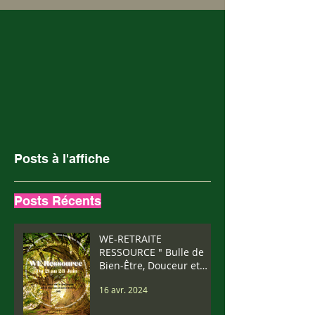
Posts à l'affiche
Posts Récents
WE-RETRAITE
RESSOURCE " Bulle de
Bien-Être, Douceur et
Vibrations" Du 21 au 23
16 avr. 2024
Juin 2024