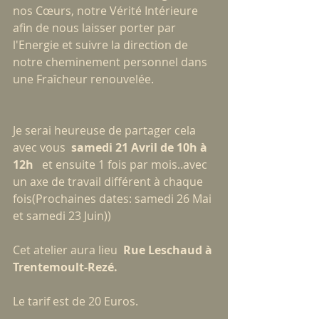
nos Cœurs, notre Vérité Intérieure 
afin de nous laisser porter par 
l'Energie et suivre la direction de 
notre cheminement personnel dans 
une Fraîcheur renouvelée.
Je serai heureuse de partager cela 
avec vous  
samedi 21 Avril de 10h à 
12h   
et ensuite 1 fois par mois..avec 
un axe de travail différent à chaque 
fois(Prochaines dates: samedi 26 Mai 
et samedi 23 Juin))
Cet atelier aura lieu 
 Rue Leschaud à 
Trentemoult-Rezé.
Le tarif est de 20 Euros.