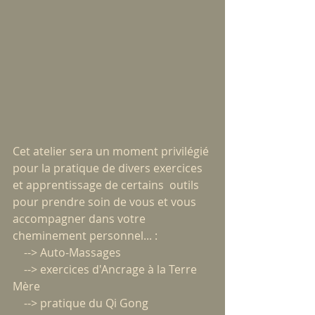
Cet atelier sera un moment privilégié 
pour la pratique de divers exercices 
et apprentissage de certains  outils 
pour prendre soin de vous et vous 
accompagner dans votre 
cheminement personnel... :
    --> Auto-Massages
    --> exercices d'Ancrage à la Terre 
Mère
    --> pratique du Qi Gong