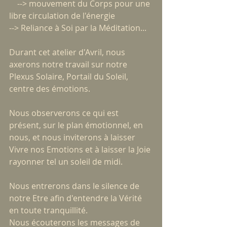
    --> mouvement du Corps pour une 
libre circulation de l'énergie
--> Reliance à Soi par la Méditation...
Durant cet atelier d'Avril, nous 
axerons notre travail sur notre 
Plexus Solaire, Portail du Soleil, 
centre des émotions.
Nous observerons ce qui est 
présent, sur le plan émotionnel, en 
nous, et nous inviterons à laisser 
Vivre nos Emotions et à laisser la Joie 
rayonner tel un soleil de midi.
Nous entrerons dans le silence de 
notre Etre afin d'entendre la Vérité 
en toute tranquillité.
Nous écouterons les messages de 